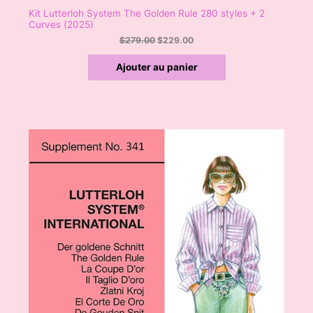
O
Kit Lutterloh System The Golden Rule 280 styles + 2
Curves (2025)
N
$
279.00
$
229.00
Ajouter au panier