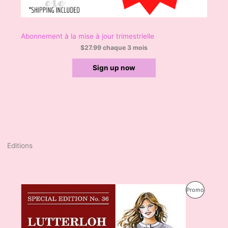
Abonnement à la mise à jour trimestrielle
$
27.99
chaque 3 mois
Sign up now
Editions
L
L
P
Promo
e
e
p
p
R
r
r
i
i
O