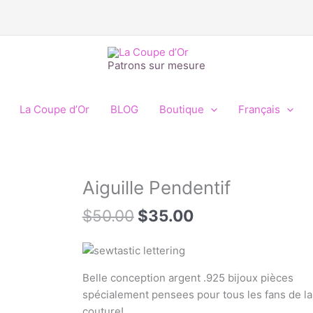
Patrons sur mesure
La Coupe d’Or
BLOG
Boutique
Français
Le
Le
Aiguille Pendentif
quantité
prix
prix
de
$
50.00
$
35.00
initial
actuel
Aiguille
était :
est :
Pendentif
$50.00.
$35.00.
Belle conception argent .925 bijoux pièces
spécialement pensees pour tous les fans de la
couture!