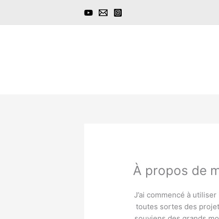
Aller
au
contenu
À propos de m
J’ai commencé à utiliser 
toutes sortes des proje
souviens des grands mo