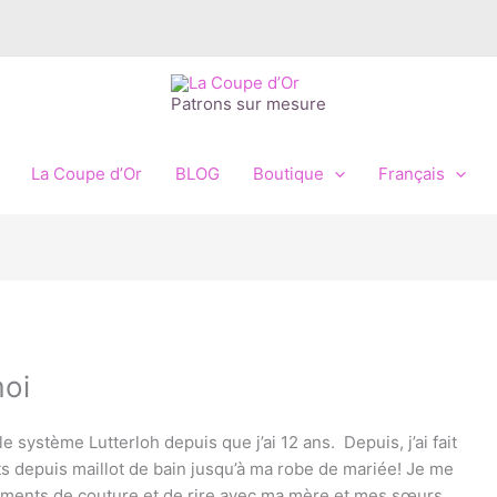
Patrons sur mesure
La Coupe d’Or
BLOG
Boutique
Français
oi
le système Lutterloh depuis que j’ai 12 ans. Depuis, j’ai fait
ts depuis maillot de bain jusqu’à ma robe de mariée! Je me
ments de couture et de rire avec ma mère et mes sœurs.