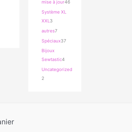
mise à jour
46
Système XL
XXL
3
autres
7
Spéciaux
37
Bijoux
Sewtastic
4
Uncategorized
2
nier