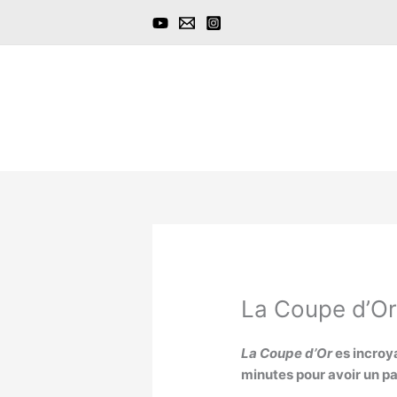
Aller
au
contenu
La Coupe d’O
La Coupe d’Or
es incroy
minutes pour avoir un p