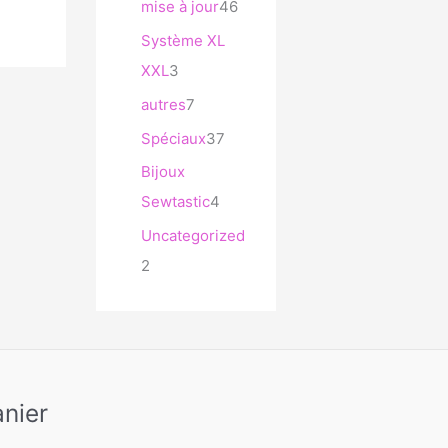
mise à jour
46
Système XL
XXL
3
autres
7
Spéciaux
37
Bijoux
Sewtastic
4
Uncategorized
2
nier