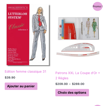
Plage
Ce
Promo !
de
produit
prix :
a
$209.00
à
plusieurs
$269.00
variations.
Les
options
peuvent
être
choisies
sur
la
page
Edition femme classique 31
Patrons XXL La Coupe d’Or +
du
$
39.90
2 Règles
produit
$
209.00
–
$
269.00
Ajouter au panier
Choix des options