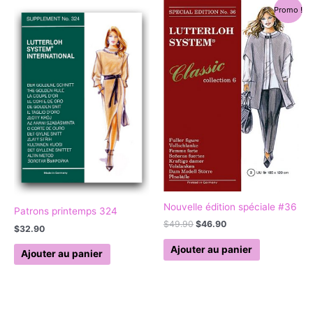
Le
Le
Promo !
prix
prix
initial
actuel
était :
est :
$49.90.
$46.90.
Nouvelle édition spéciale #36
Patrons printemps 324
$
49.90
$
46.90
$
32.90
Ajouter au panier
Ajouter au panier