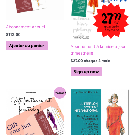
Abonnement annuel
$
112.00
Ajouter au panier
Abonnement à la mise à jour
trimestrielle
$
27.99
chaque 3 mois
Sign up now
Le
Le
Promo !
prix
prix
initial
actuel
était :
est :
$160.00.
$112.00.