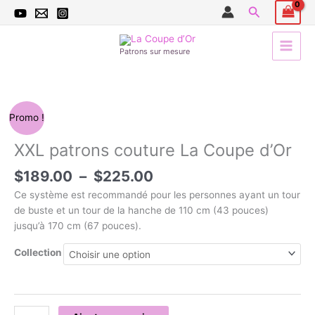
Aller
Recherche
au
contenu
Patrons sur mesure
Plage
quantité
Promo !
de
de
prix :
XXL
XXL patrons couture La Coupe d’Or
$189.00
patrons
à
$
189.00
–
$
225.00
couture
$225.00
La
Ce système est recommandé pour les personnes ayant un tour
Coupe
de buste et un tour de la hanche de 110 cm (43 pouces)
d'Or
jusqu’à 170 cm (67 pouces).
Collection