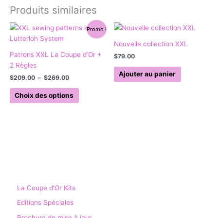
Produits similaires
Plage
Ce
Promo !
de
produit
prix :
Nouvelle collection XXL
a
$209.00
Patrons XXL La Coupe d’Or +
$
79.00
à
plusieurs
$269.00
2 Règles
variations.
Ajouter au panier
$
209.00
–
$
269.00
Les
options
Choix des options
peuvent
être
choisies
sur
la
page
du
produit
La Coupe d'Or Kits
Editions Spéciales
Brochure de mise à jour