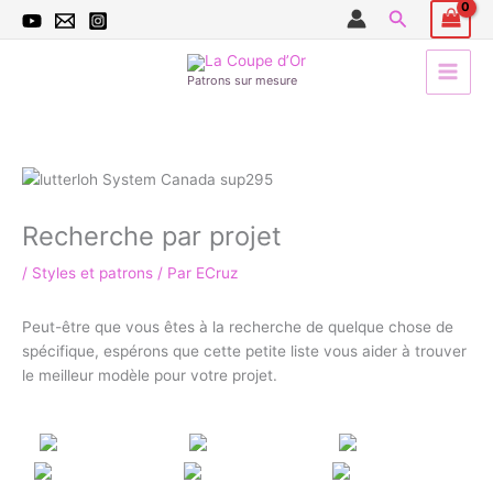
Aller
Recherche
7
3
2
4
3
5
1
4
au
p
7
p
p
p
p
1
6
contenu
r
p
r
r
r
r
p
p
Patrons sur mesure
o
r
o
o
o
o
r
r
d
o
d
d
d
d
o
o
u
d
u
u
u
u
d
d
i
u
i
i
i
i
u
u
t
i
t
t
t
t
i
i
Recherche par projet
s
t
s
s
s
s
t
t
/
Styles et patrons
/ Par
ECruz
s
s
s
Peut-être que vous êtes à la recherche de quelque chose de
spécifique, espérons que cette petite liste vous aider à trouver
le meilleur modèle pour votre projet.