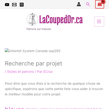
Aller
Recherche
7
3
2
4
3
5
1
4
au
p
7
p
p
p
p
1
6
contenu
r
p
r
r
r
r
p
p
o
r
o
o
o
o
r
r
d
o
d
d
d
d
o
o
Patrons sur mesure
u
d
u
u
u
u
d
d
i
u
i
i
i
i
u
u
t
i
t
t
t
t
i
i
s
t
s
s
s
s
t
t
Recherche par projet
s
s
s
/
Styles et patrons
/ Par
ECruz
Peut-être que vous êtes à la recherche de quelque chose de
spécifique, espérons que cette petite liste vous aider à trouver
le meilleur modèle pour votre projet.