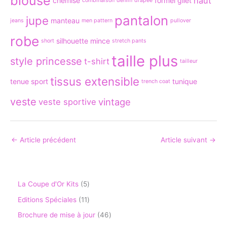
blouse
haut
chemise
formel
gilet
combinaison
denim
drapée
pantalon
jupe
manteau
jeans
men pattern
pullover
robe
silhouette mince
short
stretch pants
taille plus
style princesse
t-shirt
tailleur
tissus extensible
tenue sport
tunique
trench coat
veste
vintage
veste sportive
←
Article précédent
Article suivant
→
La Coupe d'Or Kits
5
Editions Spéciales
11
Brochure de mise à jour
46