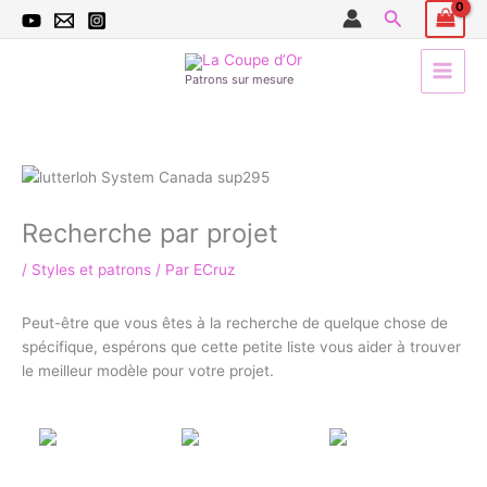
Aller
Recherche
7
3
2
4
3
5
1
4
au
p
7
p
p
p
p
1
6
contenu
r
p
r
r
r
r
p
p
Patrons sur mesure
o
r
o
o
o
o
r
r
d
o
d
d
d
d
o
o
u
d
u
u
u
u
d
d
i
u
i
i
i
i
u
u
t
i
t
t
t
t
i
i
Recherche par projet
s
t
s
s
s
s
t
t
/
Styles et patrons
/ Par
ECruz
s
s
s
Peut-être que vous êtes à la recherche de quelque chose de
spécifique, espérons que cette petite liste vous aider à trouver
le meilleur modèle pour votre projet.