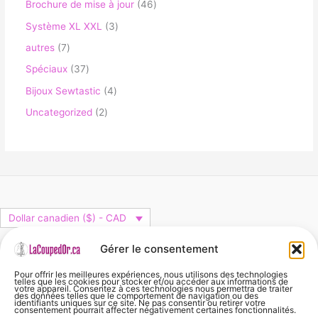
Brochure de mise à jour
46
Système XL XXL
3
autres
7
Spéciaux
37
Bijoux Sewtastic
4
Uncategorized
2
Dollar canadien ($) - CAD
Gérer le consentement
Panier
Pour offrir les meilleures expériences, nous utilisons des technologies
telles que les cookies pour stocker et/ou accéder aux informations de
Votre panier est vide.
votre appareil. Consentez à ces technologies nous permettra de traiter
des données telles que le comportement de navigation ou des
identifiants uniques sur ce site. Ne pas consentir ou retirer votre
consentement pourrait affecter négativement certaines fonctionnalités.
Aucun article dans le panier.